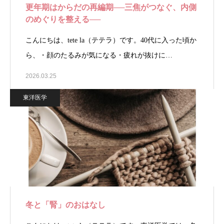
更年期はからだの再編期──三焦がつなぐ、内側
のめぐりを整える──
こんにちは、tete la（テテラ）です。40代に入った頃か
ら、・顔のたるみが気になる・疲れが抜けに…
2026.03.25
東洋医学
冬と「腎」のおはなし