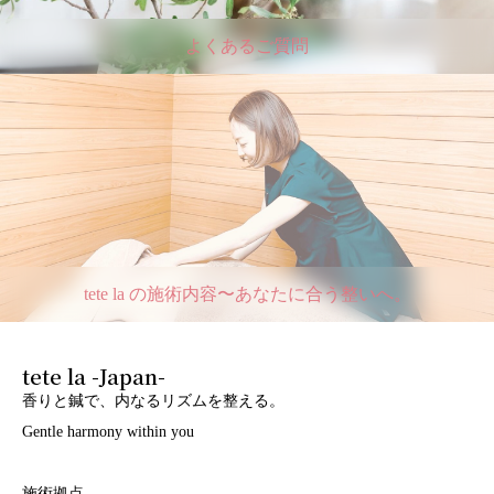
よくあるご質問
tete la の施術内容〜あなたに合う整いへ。
tete la -Japan-
香りと鍼で、内なるリズムを整える。
Gentle harmony within you
施術拠点