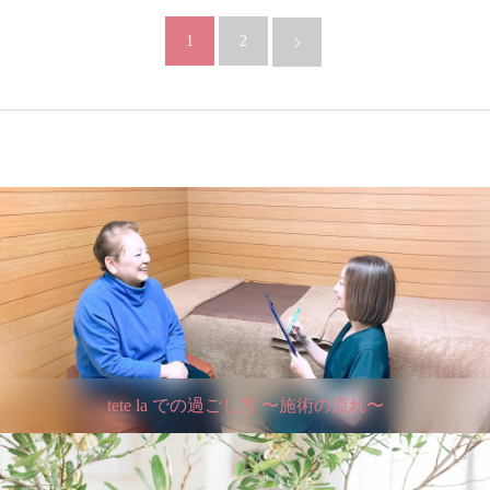
1
2
tete la での過ごし方 〜施術の流れ〜