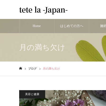
tete la -Japan-
Home
はじめての方へ
施
月の満ち欠け
ブログ
月の満ち欠け
ホーム
美容と健康