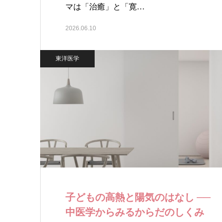
マは「治癒」と「寛…
2026.06.10
東洋医学
子どもの高熱と陽気のはなし ──
中医学からみるからだのしくみ