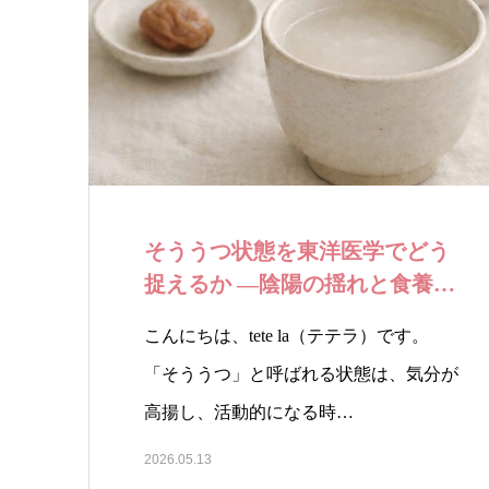
そううつ状態を東洋医学でどう
捉えるか ―陰陽の揺れと食養生
という考え方…
こんにちは、tete la（テテラ）です。
「そううつ」と呼ばれる状態は、気分が
高揚し、活動的になる時…
2026.05.13