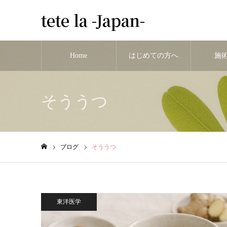
tete la -Japan-
Home
はじめての方へ
施
そううつ
ブログ
そううつ
ホーム
東洋医学