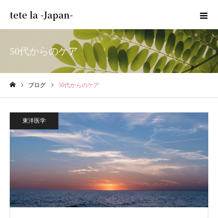
tete la -Japan-
50代からのケア
ブログ
50代からのケア
ホーム
東洋医学