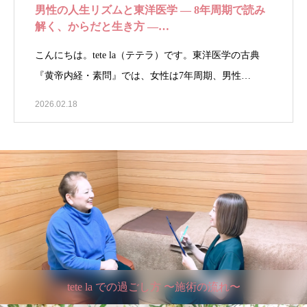
男性の人生リズムと東洋医学 ― 8年周期で読み
解く、からだと生き方 ―…
こんにちは。tete la（テテラ）です。東洋医学の古典
『黄帝内経・素問』では、女性は7年周期、男性…
2026.02.18
tete la での過ごし方 〜施術の流れ〜