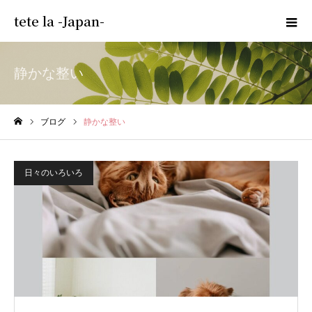
tete la -Japan-
静かな整い
ブログ
静かな整い
ホーム
日々のいろいろ