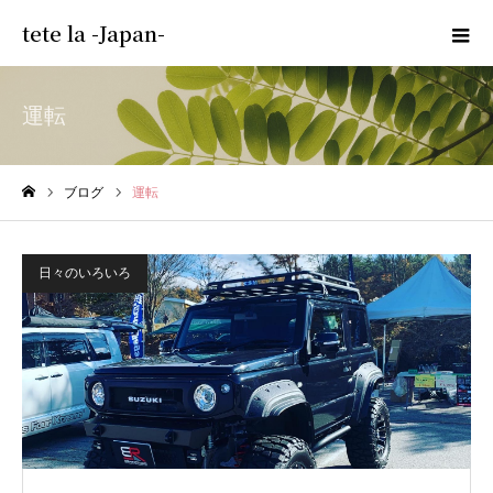
tete la -Japan-
運転
ブログ
運転
ホーム
日々のいろいろ