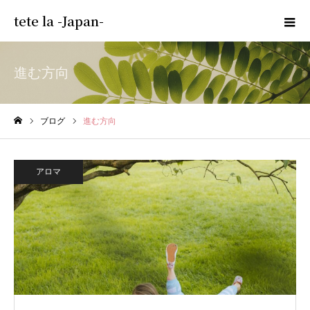
tete la -Japan-
進む方向
ブログ
進む方向
ホーム
アロマ