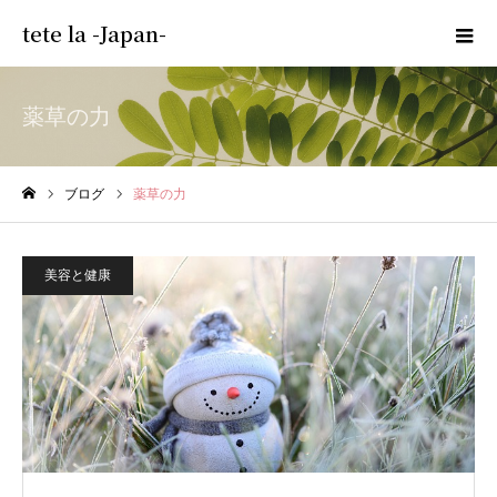
tete la -Japan-
薬草の力
ブログ
薬草の力
ホーム
美容と健康