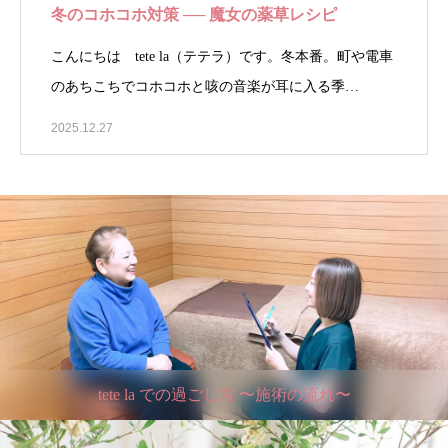
冬のコホコホ対策 ── 魔女の薬草レシピ
こんにちは tete la（テテラ）です。冬本番。町や電車
のあちこちでコホコホと咳の音楽が耳に入る季…
2025.12.27
tete la での過ごし方 〜施術の流れ〜