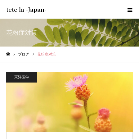
tete la -Japan-
花粉症対策
ブログ
花粉症対策
ホーム
東洋医学