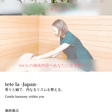
よくあるご質問
tete la の施術内容〜あなたに合う整いへ。
tete la -Japan-
香りと鍼で、内なるリズムを整える。
Gentle harmony within you
施術拠点