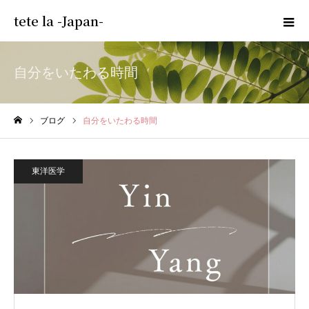
tete la -Japan-
自分をいたわる時間
ブログ
自分をいたわる時間
ホーム
東洋医学