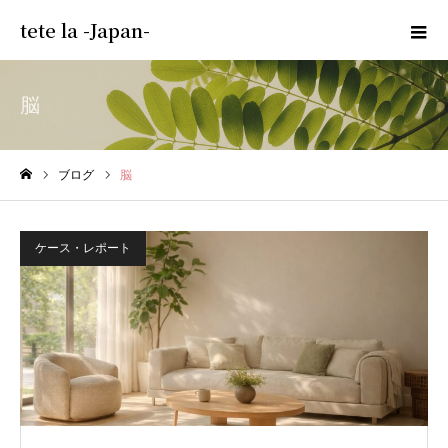
tete la -Japan-
脳
ブログ
脳
ホーム
ケース・レポート