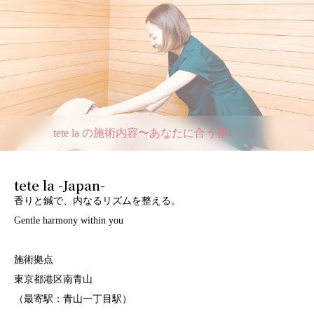
tete la の施術内容〜あなたに合う整いへ。
tete la -Japan-
香りと鍼で、内なるリズムを整える。
Gentle harmony within you
施術拠点
東京都港区南青山
（最寄駅：青山一丁目駅）