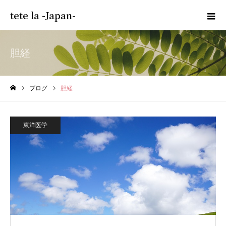
tete la -Japan-
胆経
ブログ
胆経
ホーム
東洋医学