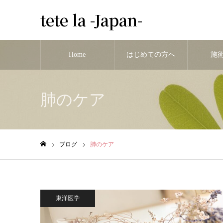
tete la -Japan-
Home
はじめての方へ
施
肺のケア
ブログ
肺のケア
ホーム
東洋医学