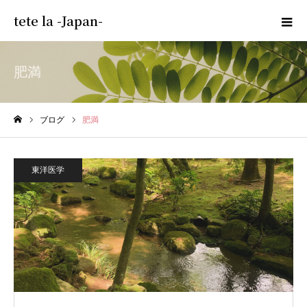
tete la -Japan-
肥満
ブログ
肥満
ホーム
東洋医学