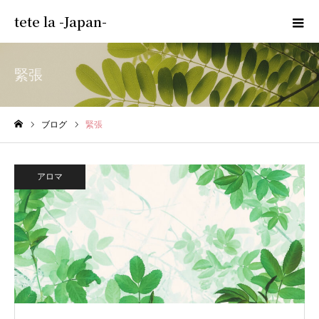
tete la -Japan-
緊張
ブログ
緊張
ホーム
アロマ