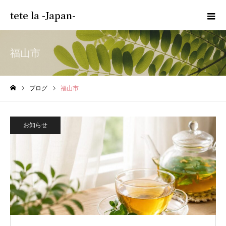
tete la -Japan-
福山市
ブログ
福山市
ホーム
お知らせ