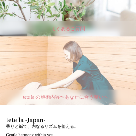
よくあるご質問
tete la の施術内容〜あなたに合う整いへ。
tete la -Japan-
香りと鍼で、内なるリズムを整える。
Gentle harmony within you