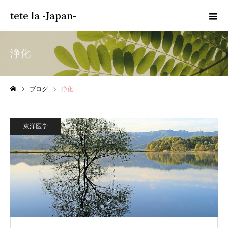
tete la -Japan-
浄化
ブログ
浄化
ホーム
東洋医学