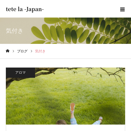
tete la -Japan-
気付き
ブログ
気付き
ホーム
アロマ