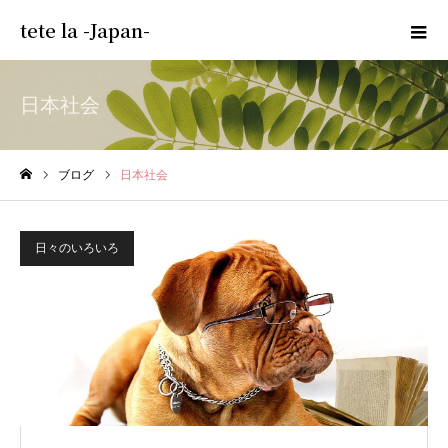
tete la -Japan-
日本社会
ブログ
日本社会
ホーム
日々のいろいろ