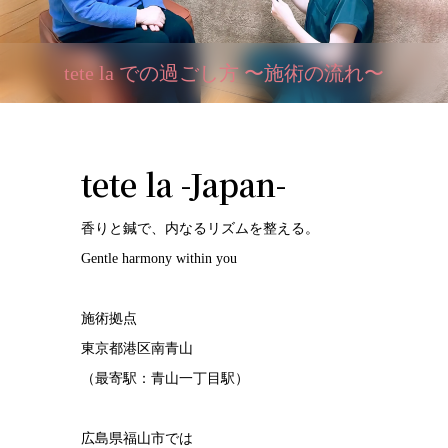
tete la での過ごし方 〜施術の流れ〜
tete la -Japan-
香りと鍼で、内なるリズムを整える。
Gentle harmony within you
施術拠点
東京都港区南青山
（最寄駅：青山一丁目駅）
広島県福山市では