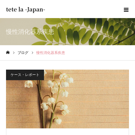
tete la -Japan-
慢性消化器系疾患
ブログ
慢性消化器系疾患
ホーム
ケース・レポート