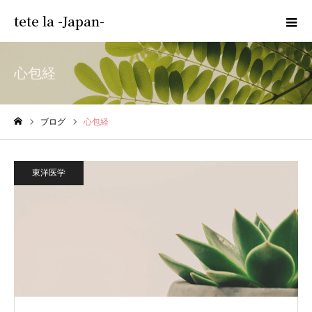
tete la -Japan-
心包経
ブログ
心包経
ホーム
東洋医学