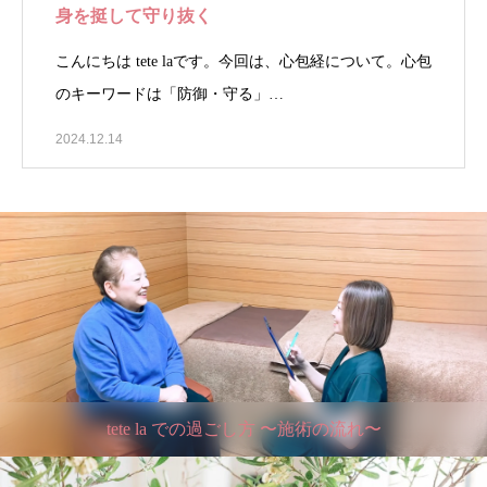
身を挺して守り抜く
こんにちは tete laです。今回は、心包経について。心包
のキーワードは「防御・守る」…
2024.12.14
tete la での過ごし方 〜施術の流れ〜