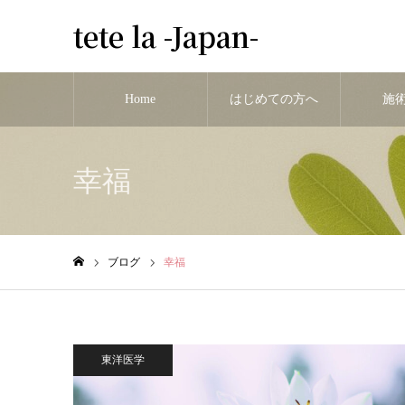
tete la -Japan-
Home
はじめての方へ
施
幸福
ブログ
幸福
ホーム
東洋医学