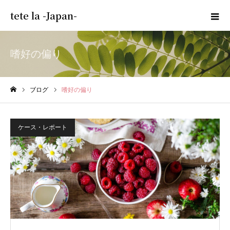
tete la -Japan-
嗜好の偏り
ブログ
嗜好の偏り
ホーム
ケース・レポート