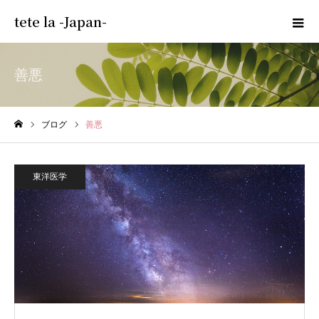
tete la -Japan-
善悪
ブログ
善悪
ホーム
東洋医学