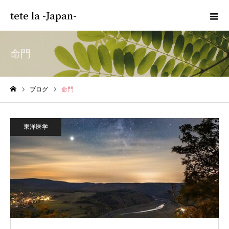
tete la -Japan-
命門
ブログ
命門
ホーム
東洋医学