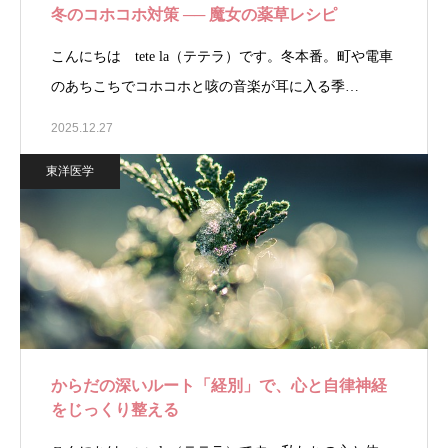
冬のコホコホ対策 ── 魔女の薬草レシピ
こんにちは tete la（テテラ）です。冬本番。町や電車
のあちこちでコホコホと咳の音楽が耳に入る季…
2025.12.27
東洋医学
からだの深いルート「経別」で、心と自律神経
をじっくり整える