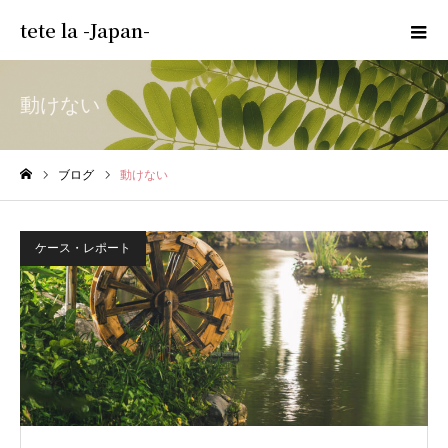
tete la -Japan-
動けない
ブログ
動けない
ホーム
ケース・レポート