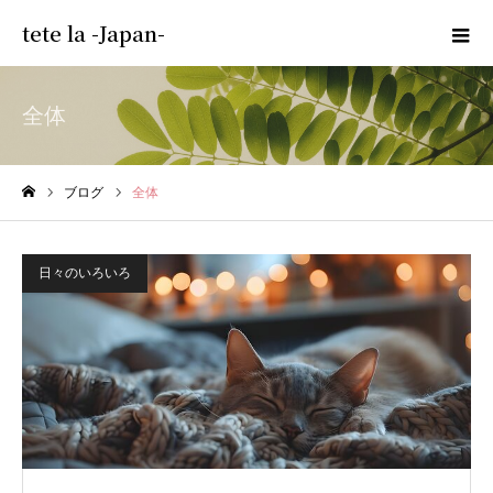
tete la -Japan-
全体
ブログ
全体
ホーム
日々のいろいろ