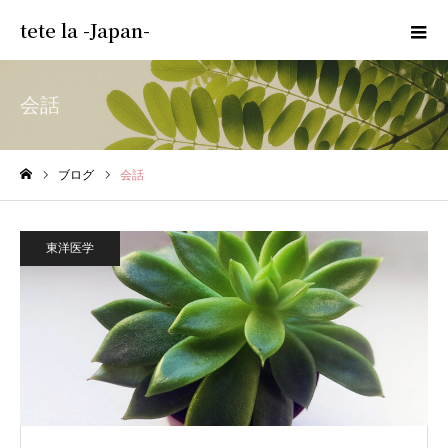
tete la -Japan-
会話
ブログ
会話
ホーム
東洋医学