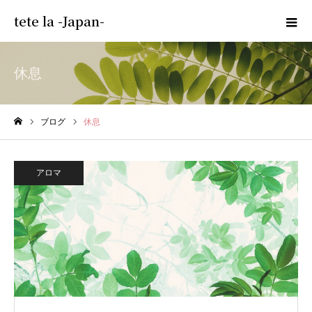
tete la -Japan-
休息
ブログ
休息
ホーム
アロマ