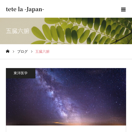
tete la -Japan-
五臓六腑
ブログ
五臓六腑
ホーム
東洋医学