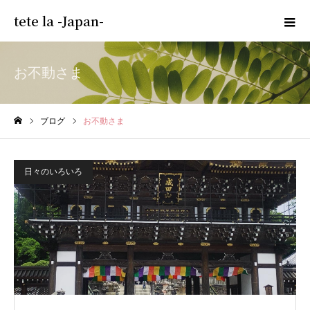
tete la -Japan-
お不動さま
ブログ
お不動さま
ホーム
日々のいろいろ