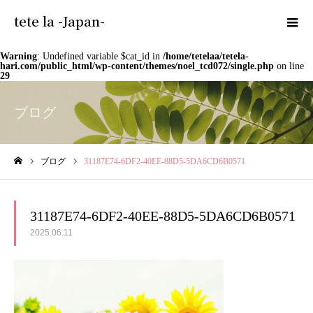
tete la -Japan-
Warning
: Undefined variable $cat_id in
/home/tetelaa/tetela-
hari.com/public_html/wp-content/themes/noel_tcd072/single.php
on line
29
ブログ
ブログ
31187E74-6DF2-40EE-88D5-5DA6CD6B0571
ホーム
31187E74-6DF2-40EE-88D5-5DA6CD6B0571
2025.06.11