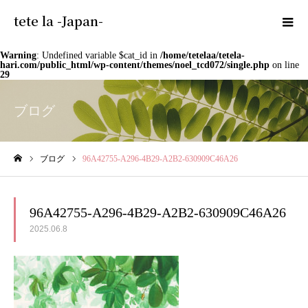
tete la -Japan-
Warning
: Undefined variable $cat_id in
/home/tetelaa/tetela-
hari.com/public_html/wp-content/themes/noel_tcd072/single.php
on line
29
ブログ
ブログ
96A42755-A296-4B29-A2B2-630909C46A26
ホーム
96A42755-A296-4B29-A2B2-630909C46A26
2025.06.8