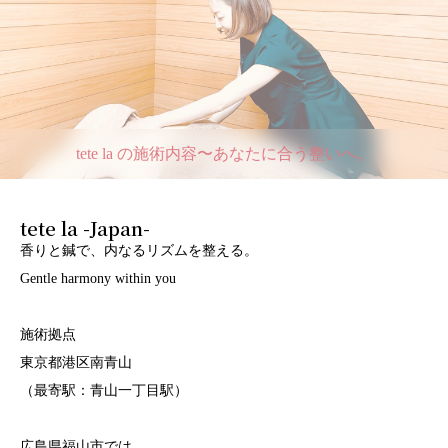
tete la の施術内容〜あなたに合う整いへ。
tete la -Japan-
香りと鍼で、内なるリズムを整える。
Gentle harmony within you
施術拠点
東京都港区南青山
（最寄駅：青山一丁目駅）
広島県福山市では