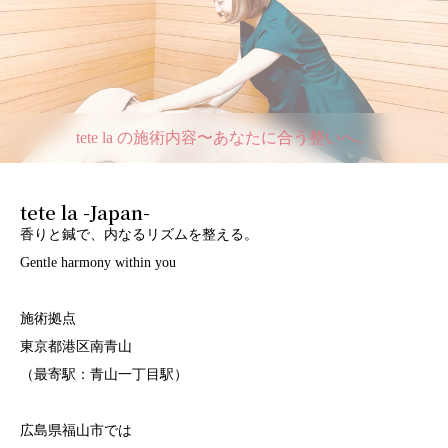
tete la の施術内容〜あなたに合う整いへ。
tete la -Japan-
香りと鍼で、内なるリズムを整える。
Gentle harmony within you
施術拠点
東京都港区南青山
（最寄駅：青山一丁目駅）
広島県福山市では