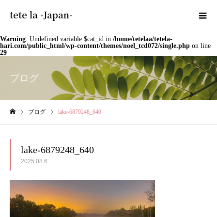
tete la -Japan-
Warning
: Undefined variable $cat_id in
/home/tetelaa/tetela-
hari.com/public_html/wp-content/themes/noel_tcd072/single.php
on line
29
ブログ
ブログ
lake-6879248_640
ホーム
lake-6879248_640
2025.08.6