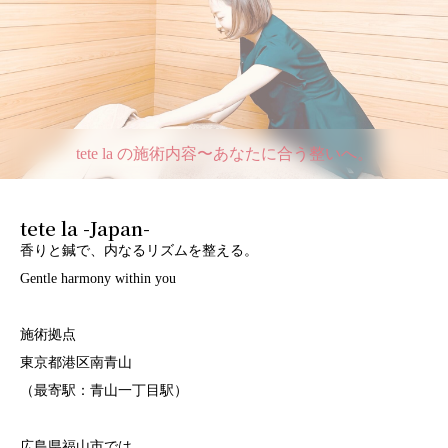
tete la の施術内容〜あなたに合う整いへ。
tete la -Japan-
香りと鍼で、内なるリズムを整える。
Gentle harmony within you
施術拠点
東京都港区南青山
（最寄駅：青山一丁目駅）
広島県福山市では