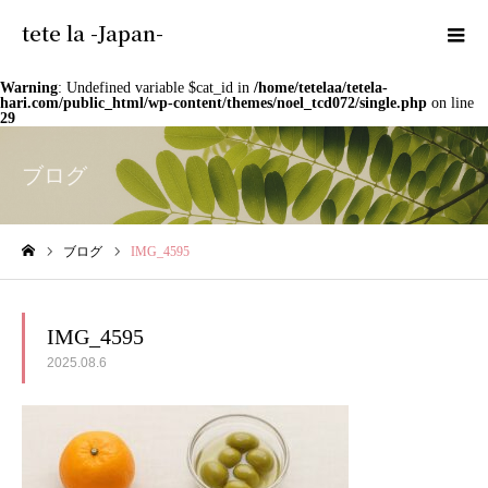
tete la -Japan-
Warning
: Undefined variable $cat_id in
/home/tetelaa/tetela-
hari.com/public_html/wp-content/themes/noel_tcd072/single.php
on line
29
ブログ
ブログ
IMG_4595
ホーム
IMG_4595
2025.08.6