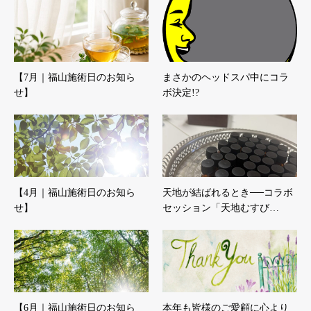
【7月｜福山施術日のお知ら
まさかのヘッドスパ中にコラ
せ】
ボ決定!?
【4月｜福山施術日のお知ら
天地が結ばれるとき──コラボ
せ】
セッション「天地むすび…
【6月｜福山施術日のお知ら
本年も皆様のご愛顧に心より