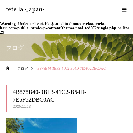
tete la -Japan-
Warning
: Undefined variable $cat_id in
/home/tetelaa/tetela-
hari.com/public_html/wp-content/themes/noel_tcd072/single.php
on line
29
ブログ
ブログ
4B878B40-3BF3-41C2-B54D-7E5F52DBC0AC
ホーム
4B878B40-3BF3-41C2-B54D-
7E5F52DBC0AC
2025.11.13