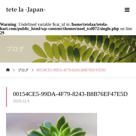
tete la -Japan-
Warning
: Undefined variable $cat_id in
/home/tetelaa/tetela-
hari.com/public_html/wp-content/themes/noel_tcd072/single.php
on line
29
ブログ
ブログ
00154CE5-99DA-4F79-8243-B8B76EF47E5D
ホーム
00154CE5-99DA-4F79-8243-B8B76EF47E5D
2025.11.4