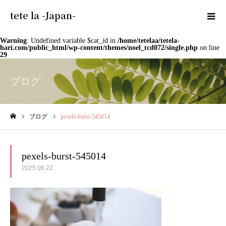
tete la -Japan-
Warning
: Undefined variable $cat_id in
/home/tetelaa/tetela-
hari.com/public_html/wp-content/themes/noel_tcd072/single.php
on line
29
ブログ
ブログ
pexels-burst-545014
ホーム
pexels-burst-545014
2025.06.22