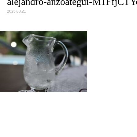
alejandro-anzoategui-M1FfjCTY
2025.08.21