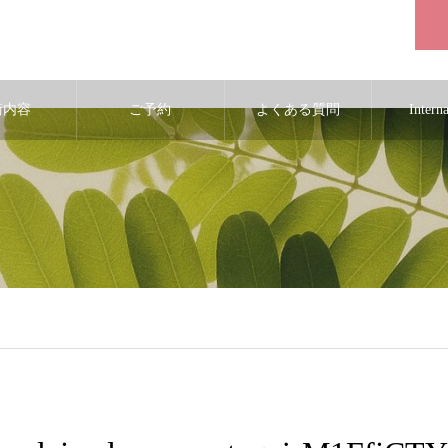
術内容
ご予約
よくある質問
Intern
ic_html/wp-content/themes/noel_tcd072/single.php
on line
29