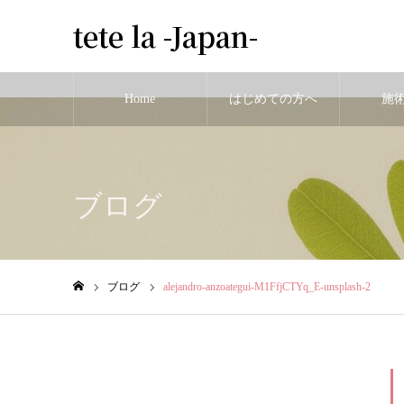
tete la -Japan-
Home
はじめての方へ
施
Warning
: Undefined variable $cat_id in
/home/tetelaa/tetela-hari.com/publ
ブログ
ブログ
alejandro-anzoategui-M1FfjCTYq_E-unsplash-2
ホーム