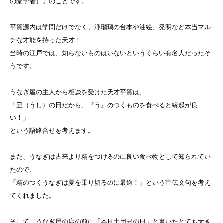
の蘭学者）」のことです。
平賀源内は学問だけでなく、浄瑠璃の台本や油絵、発明など本当マル
チな才能を持った天才！
当時の江戸では、知らないものはいないというくらい有名人だったそ
うです。
うなぎ屋の主人から相談を受けた天才平賀は、
「丑（うし）の日だから、『う』のつくものを食べると縁起が良
い！」
という語路合せを考えます。
また、うなぎは古来より精をつけるのに良い食べ物として知られてい
たので、
「精のつくうなぎは夏を乗り切るのに最適！」という宣伝文句を考え
てくれました。
そして、うなぎ屋の店の前に「本日土用丑の日」と書いたとても大き