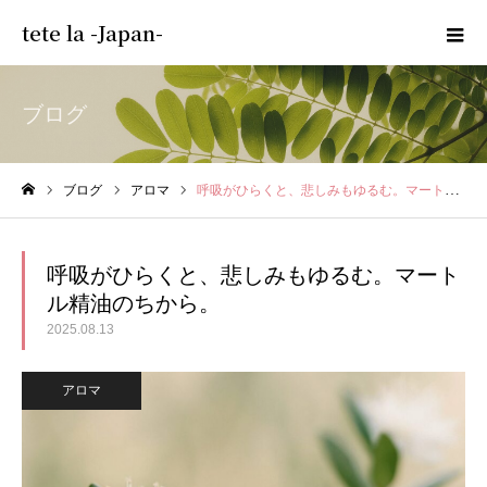
tete la -Japan-
ブログ
ブログ
アロマ
呼吸がひらくと、悲しみもゆるむ。マートル精油のちから。
ホーム
呼吸がひらくと、悲しみもゆるむ。マート
ル精油のちから。
2025.08.13
アロマ