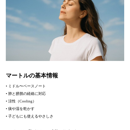
マートルの基本情報
• ミドル〜ベースノート
• 肺と膀胱の経絡に対応
• 涼性（Cooling）
• 痰や湿を乾かす
• 子どもにも使えるやさしさ