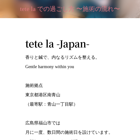
tete la での過ごし方 〜施術の流れ〜
tete la -Japan-
香りと鍼で、内なるリズムを整える。
Gentle harmony within you
施術拠点
東京都港区南青山
（最寄駅：青山一丁目駅）
広島県福山市では
月に一度、数日間の施術日を設けています。