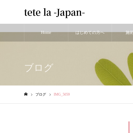
tete la -Japan-
Home
はじめての方へ
施
Warning
: Undefined variable $cat_id in
/home/tetelaa/tetela-hari.com/publ
ブログ
ブログ
IMG_5059
ホーム