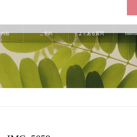
術内容
ご予約
よくある質問
Intern
ic_html/wp-content/themes/noel_tcd072/single.php
on line
29