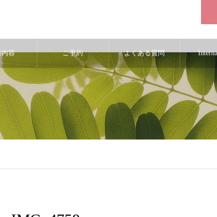
術内容
ご予約
よくある質問
Intern
ic_html/wp-content/themes/noel_tcd072/single.php
on line
29