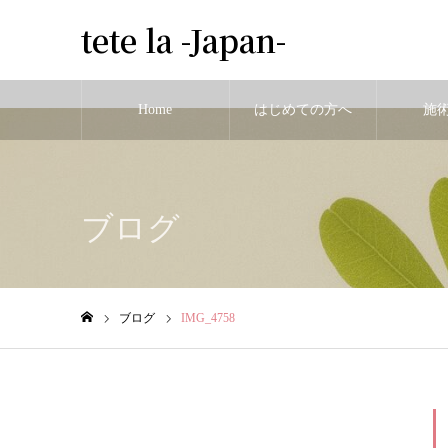
tete la -Japan-
Home
はじめての方へ
施
Warning
: Undefined variable $cat_id in
/home/tetelaa/tetela-hari.com/publ
ブログ
ブログ
IMG_4758
ホーム