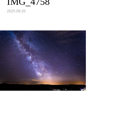
IMG_4758
2025.09.20