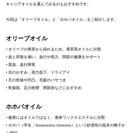
キャリアオイルを選んでみるのもおすすめです。
今回は「オリーブオイル」と「ホホバオイル」をご紹介します。
オリーブオイル
• オリーブの果実から採れるため、果実系オイルに分類
• 血と肝陰を補い、血行や視力、関節の健康をサポート
• 貧血、血行障害
• 目のかすみ、視力低下、ドライアイ
• 爪の乾燥や凹凸、毛髪のパサつき
• 乾燥肌、足の痙攣、関節炎などにおすすめ
ホホバオイル
• 厳密にはオイルではなく、液体ワックスエステルに分類
• ホホバ（学名：Simmondsia chinensis）という砂漠性の低木の種子か
ら搾油